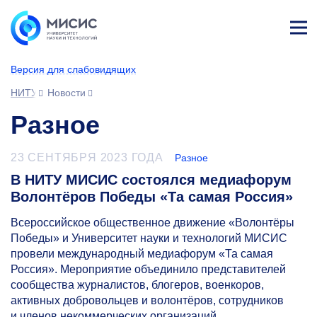
Лич
ны
Версия для слабовидящих
й
каб
НИТУ МИСИС
Новости
ине
т
Разное
23 СЕНТЯБРЯ 2023 ГОДА
Разное
В НИТУ МИСИС состоялся медиафорум
Волонтёров Победы «Та самая Россия»
Всероссийское общественное движение «Волонтёры
Победы» и Университет науки и технологий МИСИС
провели международный медиафорум «Та самая
Россия». Мероприятие объединило представителей
сообщества журналистов, блогеров, военкоров,
активных добровольцев и волонтёров, сотрудников
и членов некоммерческих организаций.