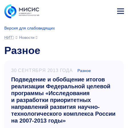
Лич
ны
Версия для слабовидящих
й
каб
НИТУ МИСИС
Новости
ине
т
Разное
30 СЕНТЯБРЯ 2013 ГОДА
Разное
Подведение и обобщение итогов
реализации Федеральной целевой
программы «Исследования
и разработки приоритетных
направлений развития научно-
технологического комплекса России
на 2007-2013 годы»