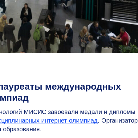
лауреаты международных
импиад
ехнологий МИСИС завоевали медали и дипломы
сциплинарных интернет-олимпиад
. Организатор
 образования.