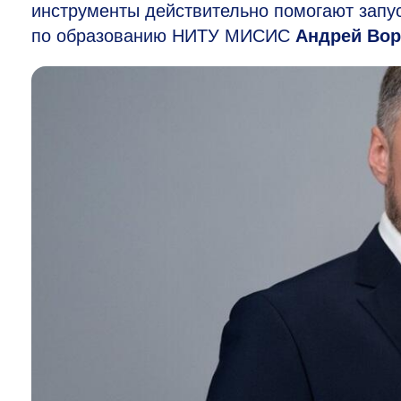
инструменты действительно помогают запус
по образованию НИТУ МИСИС
Андрей Во