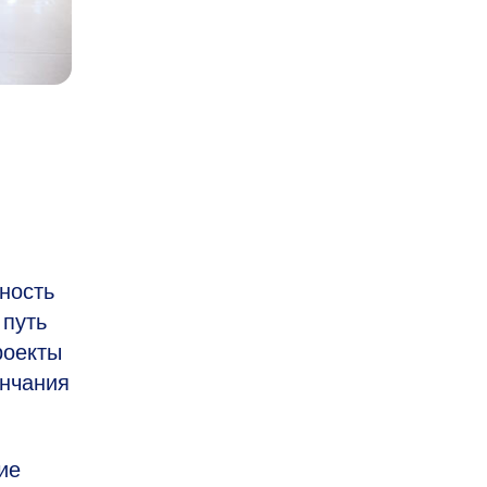
ность
 путь
роекты
ончания
ие