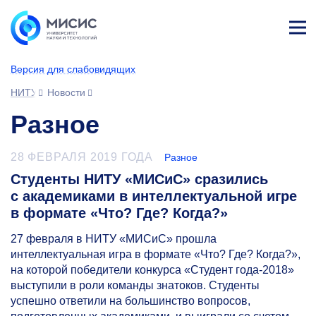
Лич
ны
Версия для слабовидящих
й
каб
НИТУ МИСИС
Новости
ине
т
Разное
28 ФЕВРАЛЯ 2019 ГОДА
Разное
Студенты НИТУ «МИСиС» сразились
с академиками в интеллектуальной игре
в формате «Что? Где? Когда?»
27 февраля в НИТУ «МИСиС» прошла
интеллектуальная игра в формате «Что? Где? Когда?»,
на которой победители конкурса «Студент года-2018»
выступили в роли команды знатоков. Студенты
успешно ответили на большинство вопросов,