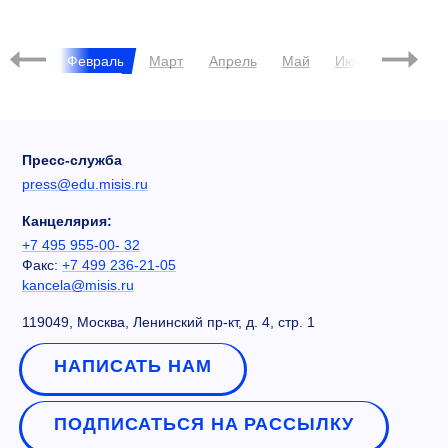
РЕЙТИНГИ
5-100
МУЗЕЙ
2019
Январь
Февраль
Март
Апрель
Май
Июнь
Июль
Пресс-служба
press@edu.misis.ru
Канцелярия:
+7 495 955-00- 32
Факс:
+7 499 236-21-05
kancela@misis.ru
119049, Москва, Ленинский пр-кт, д. 4, стр. 1
НАПИСАТЬ НАМ
ПОДПИСАТЬСЯ НА РАССЫЛКУ