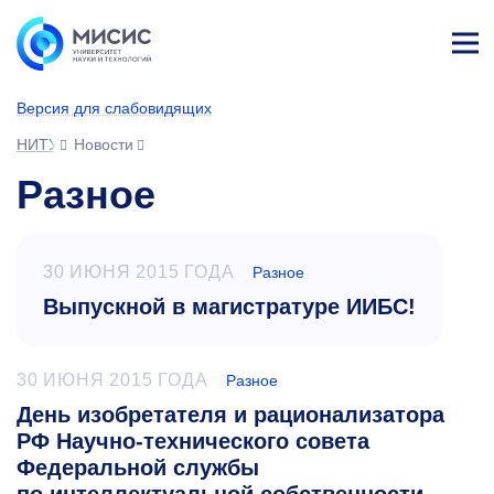
Лич
ны
Версия для слабовидящих
й
каб
НИТУ МИСИС
Новости
ине
т
Разное
30 ИЮНЯ 2015 ГОДА
Разное
Выпускной в магистратуре ИИБС!
30 ИЮНЯ 2015 ГОДА
Разное
День изобретателя и рационализатора
РФ Научно-технического совета
Федеральной службы