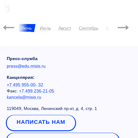
ФЦП
14.575.21.0001
Май
Июнь
Июль
Август
Сентябрь
Октябрь
Ноя
Пресс-служба
press@edu.misis.ru
Канцелярия:
+7 495 955-00- 32
Факс:
+7 499 236-21-05
kancela@misis.ru
119049, Москва, Ленинский пр-кт, д. 4, стр. 1
НАПИСАТЬ НАМ