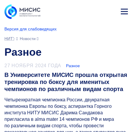
Лич
ны
Версия для слабовидящих
й
каб
НИТУ МИСИС
Новости
ине
т
Разное
27 НОЯБРЯ 2024 ГОДА
Разное
В Университете МИСИС прошла открытая
тренировка по боксу для именитых
чемпионов по различным видам спорта
Четырехкратная чемпионка России, двукратная
чемпионка Европы по боксу, аспирантка Горного
института НИТУ МИСИС Дарима Сандакова
пригласила в alma mater 14 чемпионов РФ и мира
по различным видам спорта, чтобы провести