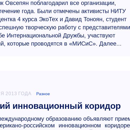
к Овсепян поблагодарил все организаци​и,
течение года. Были отмечены активисты НИТУ
нтка 4 курса ЭкоТех и Давид Тоноян, студент
спешную творческую работу с представителям
бе Интернационально
й Дружбы, участвуют
й, которые проводятся в «МИСиС». Далее...
Я 2013 ГОДА
Разное
ий инновационный коридор
 международному образованию объявляют прие
ерикано-российском инновационном коридоре