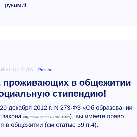
руками!
Я 2013 ГОДА
Разное
, проживающих в общежитии
оциальную стипендию!
29 декабря 2012 г. N
273-ФЗ
«Об образовании
т закона
), вы имеете право
http://base.garant.ru/70291362/
я в общежитии (см.статью 39 п.4).