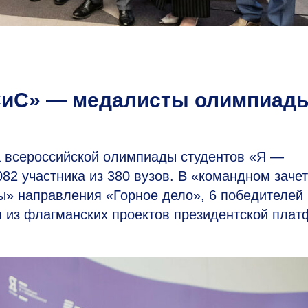
СиС» — медалисты олимпиад
а всероссийской олимпиады студентов «Я —
2 участника из 380 вузов. В «командном заче
» направления «Горное дело», 6 победителей
 из флагманских проектов президентской пла