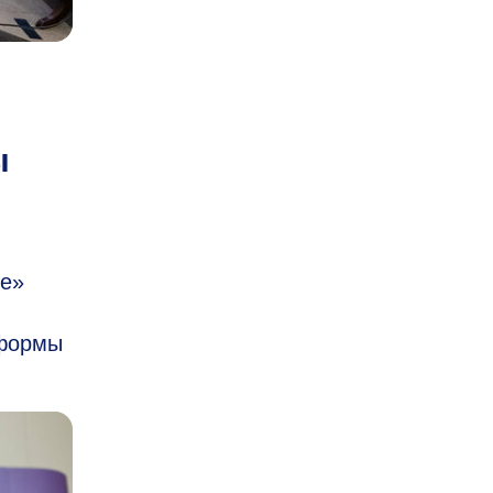
ы
те»
тформы