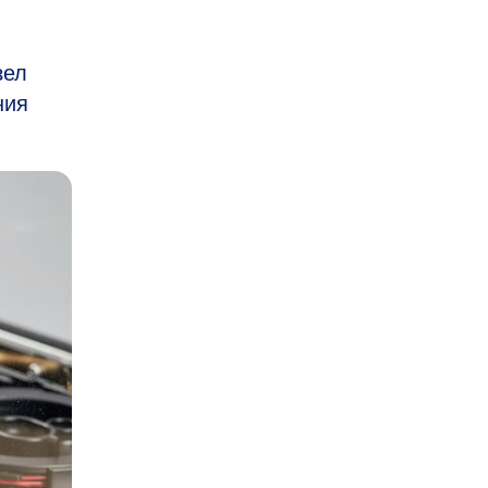
зел
ния