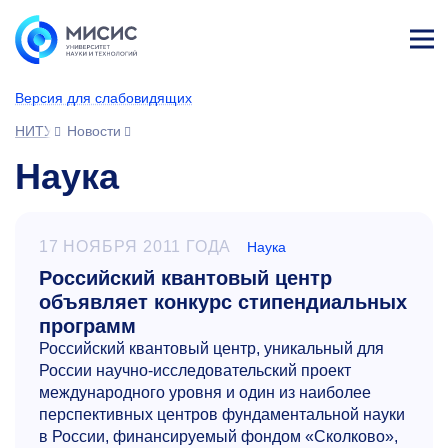
Лич
ны
Версия для слабовидящих
й
каб
НИТУ МИСИС
Новости
ине
т
Наука
17 НОЯБРЯ 2011 ГОДА
Наука
Российский квантовый центр
объявляет конкурс стипендиальных
программ
Российский квантовый центр, уникальный для
России научно-исследовательский проект
международного уровня и один из наиболее
перспективных центров фундаментальной науки
в России, финансируемый фондом «Сколково»,