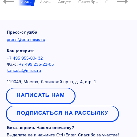
Май
Июнь
Июль
Август
Сентябрь
Октябрь
Ноя
Пресс-служба
press@edu.misis.ru
Канцелярия:
+7 495 955-00- 32
Факс:
+7 499 236-21-05
kancela@misis.ru
119049, Москва, Ленинский пр-кт, д. 4, стр. 1
НАПИСАТЬ НАМ
ПОДПИСАТЬСЯ НА РАССЫЛКУ
Бета-версия. Нашли опечатку?
Выделите ее и нажмите Ctrl+Enter. Спасибо за участие!