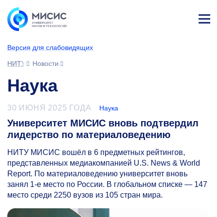
Лич
ны
Версия для слабовидящих
й
каб
НИТУ МИСИС
Новости
ине
т
Наука
30 ИЮНЯ 2025 ГОДА
Наука
Университет МИСИС вновь подтвердил
лидерство по материаловедению
НИТУ МИСИС вошёл в 6 предметных рейтингов,
представленных медиакомпанией U.S. News & World
Report. По материаловедению университет вновь
занял
1-е
место по России. В глобальном списке — 147
место среди 2250 вузов из 105 стран мира.