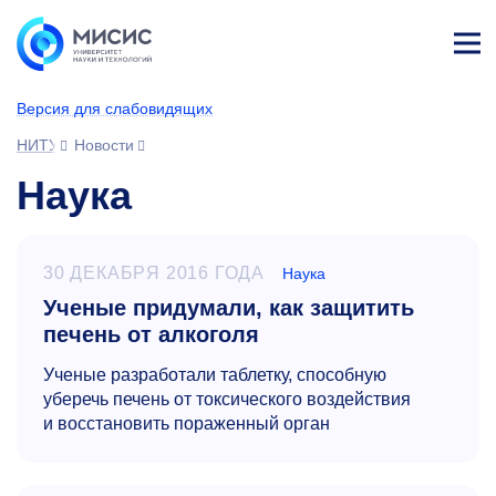
Лич
ны
Версия для слабовидящих
й
каб
НИТУ МИСИС
Новости
ине
т
Наука
30 ДЕКАБРЯ 2016 ГОДА
Наука
Ученые придумали, как защитить
печень от алкоголя
Ученые разработали таблетку, способную
уберечь печень от токсического воздействия
и восстановить пораженный орган