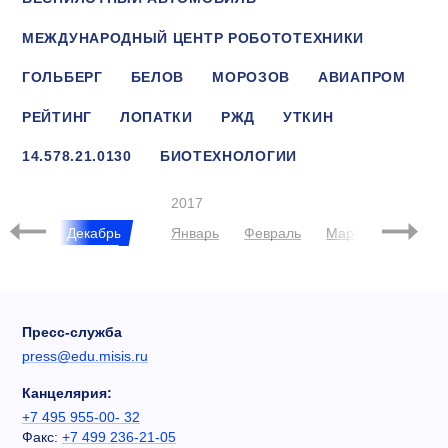
МЕЖДУНАРОДНЫЙ ЦЕНТР РОБОТОТЕХНИКИ
ГОЛЬБЕРГ
БЕЛОВ
МОРОЗОВ
АВИАПРОМ
РЕЙТИНГ
ЛОПАТКИ
РЖД
УТКИН
14.578.21.0130
БИОТЕХНОЛОГИИ
14.572.21.0004
SIIF-2016
2017
Ноябрь
Декабрь
Январь
Февраль
Март
Апрель
Пресс-служба
press@edu.misis.ru
Канцелярия:
+7 495 955-00- 32
Факс:
+7 499 236-21-05