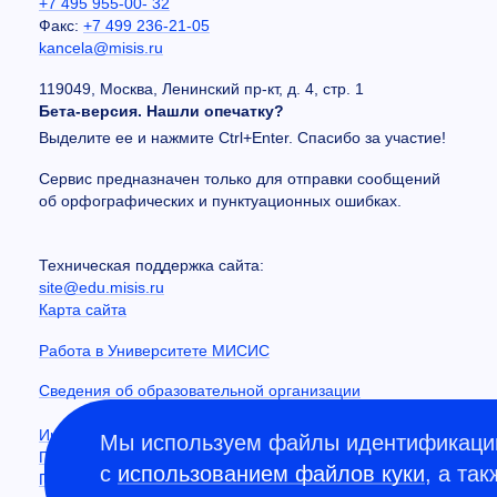
+7 495 955-00- 32
Факс:
+7 499 236-21-05
kancela@misis.ru
119049, Москва, Ленинский пр-кт, д. 4, стр. 1
Бета-версия. Нашли опечатку?
Выделите ее и нажмите Ctrl+Enter. Спасибо за участие!
Сервис предназначен только для отправки сообщений
об орфографических и пунктуационных ошибках.
Техническая поддержка сайта:
site@edu.misis.ru
Карта сайта
Работа в Университете МИСИС
Сведения об образовательной организации
Информация о закупках
Мы используем файлы идентификации
Противодействие коррупции
с
использованием файлов куки
, а та
Политика конфиденциальности