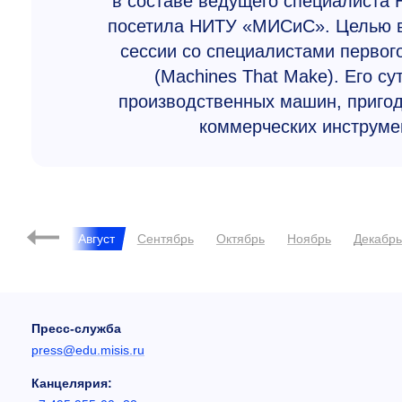
в составе ведущего специалиста 
посетила НИТУ «МИСиС». Целью в
сессии со специалистами первог
(Machines That Make). Его с
производственных машин, приго
коммерческих инструмен
ь
Июль
Август
Сентябрь
Октябрь
Ноябрь
Декабр
Пресс-служба
press@edu.misis.ru
Канцелярия: