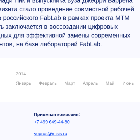
Нади Пик и выпускника вуза Джефри Варрена
изита стало проведение совместной рабочей
о российского FabLab в рамках проекта MTM
уть заключается в воссоздании цифровых
дных для эффективной замены современных
тов, на базе лабораторий FabLab.
2014
ь
Январь
Февраль
Март
Апрель
Май
Июнь
Приемная комиссия:
+7 499 649-44-80
vopros@misis.ru