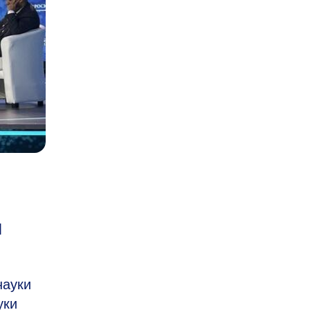
и
науки
уки