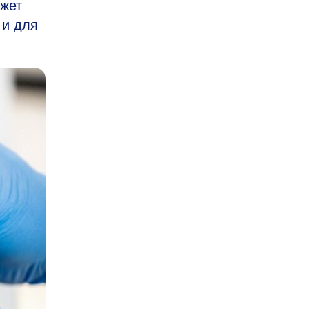
ожет
 и для