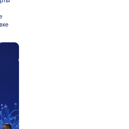
ерты
е
вке