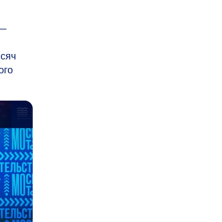
 —
ысяч
ого