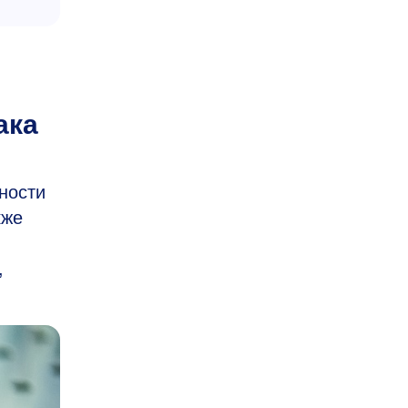
ака
ности
кже
,