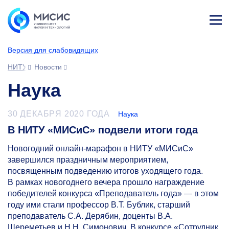
Лич
ны
Версия для слабовидящих
й
каб
НИТУ МИСИС
Новости
ине
т
Наука
30 ДЕКАБРЯ 2020 ГОДА
Наука
В НИТУ «МИСиС» подвели итоги года
Новогодний онлайн-марафон в НИТУ «МИСиС»
завершился праздничным мероприятием,
посвященным подведению итогов уходящего года.
В рамках новогоднего вечера прошло награждение
победителей конкурса «Преподаватель года» — в этом
году ими стали профессор В.Т. Бублик, старший
преподаватель С.А. Дерябин, доценты В.А.
Шереметьев и Н.Н. Симонович. В конкурсе «Сотрудник