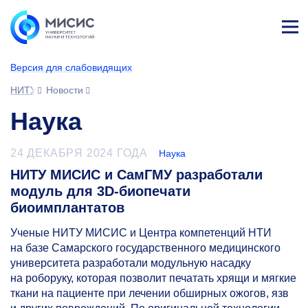
Лич
ны
Версия для слабовидящих
й
каб
НИТУ МИСИС
Новости
ине
т
Наука
24 ДЕКАБРЯ 2024 ГОДА
Наука
НИТУ МИСИС и СамГМУ разработали
модуль для 3D-биопечати
биоимплантатов
Ученые НИТУ МИСИС и Центра компетенций НТИ
на базе Самарского государственного медицинского
университета разработали модульную насадку
на роборуку, которая позволит печатать хрящи и мягкие
ткани на пациенте при лечении обширных ожогов, язв