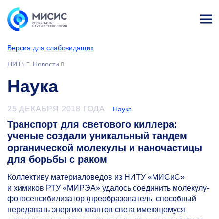
Лич
ны
Версия для слабовидящих
й
каб
НИТУ МИСИС
Новости
ине
т
Наука
25 ДЕКАБРЯ 2018 ГОДА
Наука
Транспорт для светового киллера:
ученые создали уникальный тандем
органической молекулы и наночастицы
для борьбы с раком
Коллективу материаловедов из НИТУ «МИСиС»
и химиков РТУ «МИРЭА» удалось соединить молекулу-
фотосенсибилизатор (преобразователь, способный
передавать энергию квантов света имеющемуся