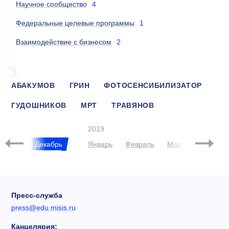
Научное сообщество
4
Федеральные целевые программы
1
Взаимодействие с бизнесом
2
АБАКУМОВ
ГРИН
ФОТОСЕНСИБИЛИЗАТОР
ГУДОШНИКОВ
МРТ
ТРАВЯНОВ
АДДИТИВНЫЕ ТЕХНОЛОГИИ
ПОДГОРОДЕЦКИЙ
2019
Ноябрь
Декабрь
Январь
Февраль
Март
Апрель
Пресс-служба
press@edu.misis.ru
Канцелярия: