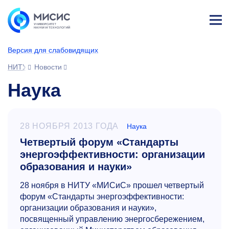
Лич
ны
Версия для слабовидящих
й
каб
НИТУ МИСИС
Новости
ине
т
Наука
28 НОЯБРЯ 2013 ГОДА
Наука
Четвертый форум «Стандарты
энергоэффективности: организации
образования и науки»
28 ноября в НИТУ «МИСиС» прошел четвертый
форум «Стандарты энергоэффективности:
организации образования и науки»,
посвященный управлению энергосбережением,