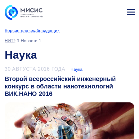
Лич
ны
Версия для слабовидящих
й
каб
НИТУ МИСИС
Новости
ине
т
Наука
30 АВГУСТА 2016 ГОДА
Наука
Второй всероссийский инженерный
конкурс в области нанотехнологий
ВИК.НАНО 2016