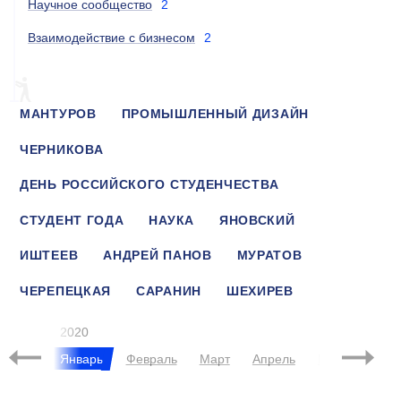
Научное сообщество
2
Взаимодействие с бизнесом
2
МАНТУРОВ
ПРОМЫШЛЕННЫЙ ДИЗАЙН
ЧЕРНИКОВА
ДЕНЬ РОССИЙСКОГО СТУДЕНЧЕСТВА
СТУДЕНТ ГОДА
НАУКА
ЯНОВСКИЙ
ИШТЕЕВ
АНДРЕЙ ПАНОВ
МУРАТОВ
ЧЕРЕПЕЦКАЯ
САРАНИН
ШЕХИРЕВ
НОВИЦКИЙ
ТЕРМОЭЛЕКТРИК
2020
брь
Январь
Февраль
Март
Апрель
Май
Июнь