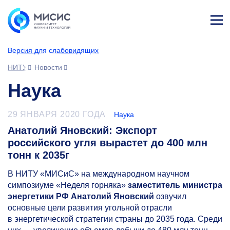
Лич
ны
Версия для слабовидящих
й
каб
НИТУ МИСИС
Новости
ине
т
Наука
29 ЯНВАРЯ 2020 ГОДА
Наука
Анатолий Яновский: Экспорт
российского угля вырастет до 400 млн
тонн к 2035г
В НИТУ «МИСиС» на международном научном
симпозиуме «Неделя горняка»
заместитель министра
энергетики РФ Анатолий Яновский
озвучил
основные цели развития угольной отрасли
в энергетической стратегии страны до 2035 года. Среди