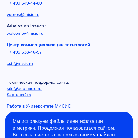
+7 499 649-44-80
vopros@misis.ru
Admission Issues:
welcome@misis.ru
Центр коммерциализации технологий
+7 495 638-46-57
cctt@misis.ru
Техническая поддержка сайта:
site@edu.misis.ru
Карта сайта
Работа в Университете МИСИС
Сведения об образовательной организации
Мы используем файлы идентификации
и метрики. Продолжая пользоваться сайтом,
Информация о закупках
Вы соглашаетесь с
использованием файлов
Противодействие коррупции