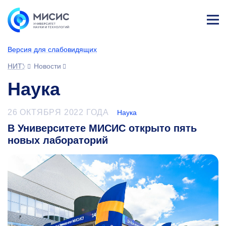
Лич
ны
Версия для слабовидящих
й
каб
НИТУ МИСИС
Новости
ине
т
Наука
26 ОКТЯБРЯ 2022 ГОДА
Наука
В Университете МИСИС открыто пять
новых лабораторий