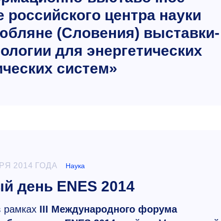
е российского центра науки
Любляне (Словения) выставки-
ологии для энергетических
ических систем»
РЯ 2014 ГОДА
Наука
й день ENES 2014
в рамках
III Международного форума