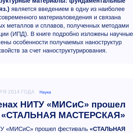
руктурные материалы: фундаментальные
яз.)
является введением в одну из наиболее
современного материаловедения и связана
ых металлов и сплавов, полученных методами
ии (ИПД). В книге подробно изложены научные
ены особенности получаемых наноструктур
войств за счет наноструктурирования.
РЯ 2014 ГОДА
Наука
тенах НИТУ «МИСиС» прошел
он «СТАЛЬНАЯ МАСТЕРСКАЯ»
НИТУ «МИСиС» прошел фестиваль
«СТАЛЬНАЯ