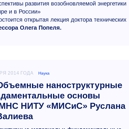
спективы развития возобновляемой энергетики
ире и в России»
стоится открытая лекция доктора технических
ссора Олега Попеля.
РЯ 2014 ГОДА
Наука
Объемные наноструктурные
ндаментальные основы
 МНС НИТУ «МИСиС» Руслана
Валиева