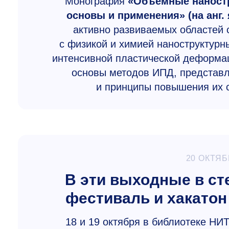
Монография
«Объемные наност
основы и применения» (на анг. 
активно развиваемых областей 
с физикой и химией наноструктурн
интенсивной пластической деформац
основы методов ИПД, представл
и принципы повышения их с
20 ОКТЯБ
В эти выходные в с
фестиваль и хакат
18 и 19 октября в библиотеке 