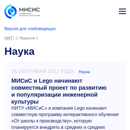
Лич
ны
Версия для слабовидящих
й
каб
НИТУ МИСИС
Новости
ине
т
Наука
25 СЕНТЯБРЯ 2012 ГОДА
Наука
МИСиС и Lego начинают
совместный проект по развитию
и популяризации инженерной
культуры
НИТУ «МИСиС» и компания Lego начинают
совместную программу интерактивного обучения
«От школы к производству», которую
планируется внедрять в средних и средних