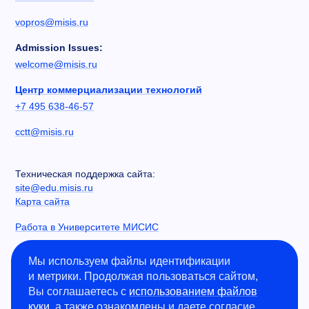
vopros@misis.ru
Admission Issues:
welcome@misis.ru
Центр коммерциализации технологий
+7 495 638-46-57
cctt@misis.ru
Техническая поддержка сайта:
site@edu.misis.ru
Карта сайта
Работа в Университете МИСИС
Сведения об образовательной организации
Мы используем файлы идентификации
и метрики. Продолжая пользоваться сайтом,
Информация о закупках
Вы соглашаетесь с
использованием файлов
Противодействие коррупции
куки
, а также ознакомлены и даете согласие
Политика конфиденциальности