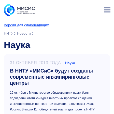
Лич
ны
Версия для слабовидящих
й
каб
НИТУ МИСИС
Новости
ине
т
Наука
31 ОКТЯБРЯ 2013 ГОДА
Наука
В НИТУ «МИСиС» будут созданы
современные инжиниринговые
центры
16 октября в Министерстве образования и науки были
подведены итоги конкурса пилотных проектов создания
инжиниринговых центров при ведущих технических вузах
России. В число 11 победителей вошли два проекта НИТУ