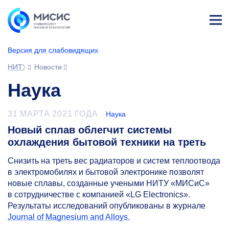
Лич
ны
Версия для слабовидящих
й
каб
НИТУ МИСИС
Новости
ине
т
Наука
31 МАРТА 2021 ГОДА
Наука
Новый сплав облегчит системы
охлаждения бытовой техники на треть
Снизить на треть вес радиаторов и систем теплоотвода
в электромобилях и бытовой электронике позволят
новые сплавы, созданные учеными НИТУ «МИСиС»
в сотрудничестве с компанией «LG Electronics».
Результаты исследований опубликованы в журнале
Journal of Magnesium and Alloys.