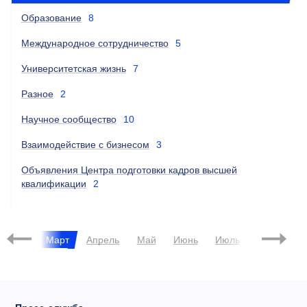
Образование
8
Международное сотрудничество
5
Университетская жизнь
7
Разное
2
Научное сообщество
10
Взаимодействие с бизнесом
3
Объявления Центра подготовки кадров высшей
квалификации
2
евраль
Март
Апрель
Май
Июнь
Июль
Август