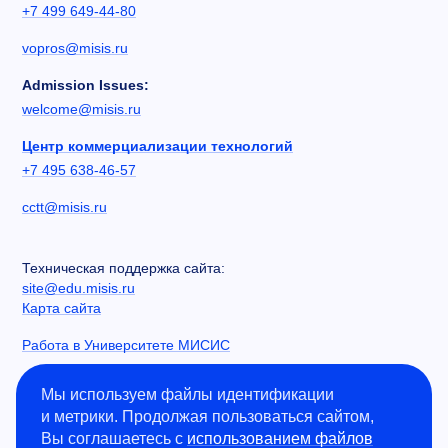
+7 499 649-44-80
vopros@misis.ru
Admission Issues:
welcome@misis.ru
Центр коммерциализации технологий
+7 495 638-46-57
cctt@misis.ru
Техническая поддержка сайта:
site@edu.misis.ru
Карта сайта
Работа в Университете МИСИС
Сведения об образовательной организации
Мы используем файлы идентификации
и метрики. Продолжая пользоваться сайтом,
Информация о закупках
Вы соглашаетесь с
использованием файлов
Противодействие коррупции