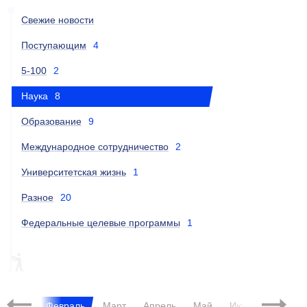
Свежие новости
Поступающим
4
5-100
2
Наука
8
Образование
9
Международное сотрудничество
2
Университетская жизнь
1
Разное
20
Федеральные целевые программы
1
ФЦП
14.575.21.0087
2015
Январь
Февраль
Март
Апрель
Май
Июнь
Июль