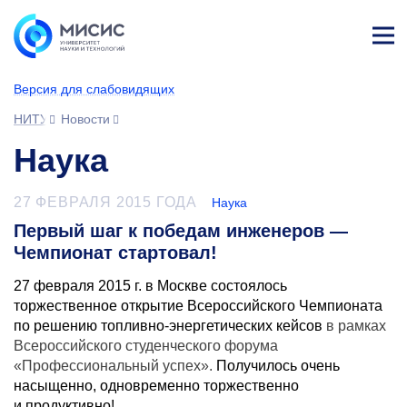
Лич
ны
Версия для слабовидящих
й
каб
НИТУ МИСИС
Новости
ине
т
Наука
27 ФЕВРАЛЯ 2015 ГОДА
Наука
Первый шаг к победам инженеров —
Чемпионат стартовал!
27 февраля 2015 г. в Москве состоялось
торжественное открытие Всероссийского Чемпионата
по решению топливно-энергетических кейсов
в рамках
Всероссийского студенческого форума
«Профессиональный успех».
Получилось очень
насыщенно, одновременно торжественно
и продуктивно!