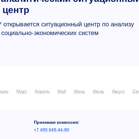
центр
 открывается ситуационный центр по анализу
 социально-экономических систем
раль
Март
Апрель
Май
Июнь
Июль
Август
Се
Приемная комиссия:
+7 499 649-44-80