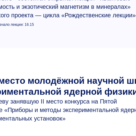
ость и экзотический магнетизм в минералах»
кого проекта — цикла «Рождественские лекции»
ачало лекции: 16.15
 место молодёжной научной ш
риментальной ядерной физик
у занявшую II место конкурса на Пятой
 «Приборы и методы экспериментальной ядер
ментальных установок»