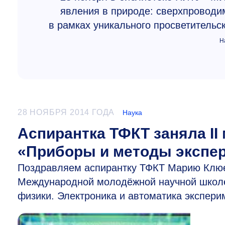
явления в природе: сверхпроводим
в рамках уникального просветительс
Н
28 НОЯБРЯ 2014 ГОДА
Наука
Аспирантка ТФКТ заняла II
«Приборы и методы экспе
Поздравляем аспирантку ТФКТ Марию Клюев
Международной молодёжной научной школе
физики. Электроника и автоматика экспери