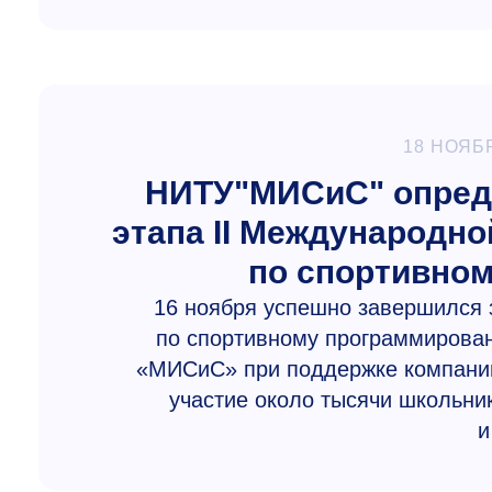
18 НОЯБ
НИТУ"МИСиС" опреде
этапа II Международн
по спортивно
16 ноября успешно завершился 
по спортивному программирова
«МИСиС» при поддержке компании C
участие около тысячи школьник
и