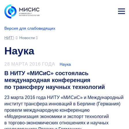
Лич
ны
Версия для слабовидящих
й
каб
НИТУ МИСИС
Новости
ине
т
Наука
28 МАРТА 2016 ГОДА
Наука
В НИТУ «МИСиС» состоялась
международная конференция
по трансферу научных технологий
23 марта 2016 года НИТУ «МИСиС» и Международный
институт трансфера инноваций в Берлине (Германия)
провели международную конференцию
«Модернизация экономики и экспорт технологий
в торгово-экономических отношениях и научных