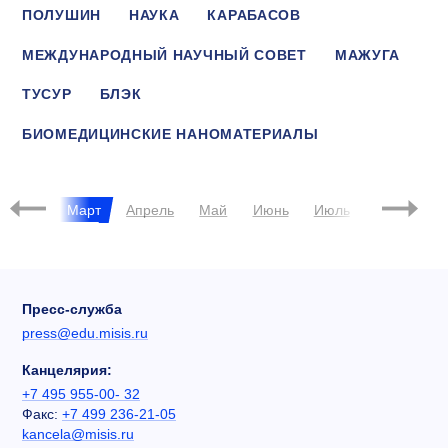
ПОЛУШИН
НАУКА
КАРАБАСОВ
МЕЖДУНАРОДНЫЙ НАУЧНЫЙ СОВЕТ
МАЖУГА
ТУСУР
БЛЭК
БИОМЕДИЦИНСКИЕ НАНОМАТЕРИАЛЫ
БХАДЕШИА
ДИАГНОСТИКА РАКА
евраль
Март
Апрель
Май
Июнь
Июль
Август
Пресс-служба
press@edu.misis.ru
Канцелярия:
+7 495 955-00- 32
Факс:
+7 499 236-21-05
kancela@misis.ru