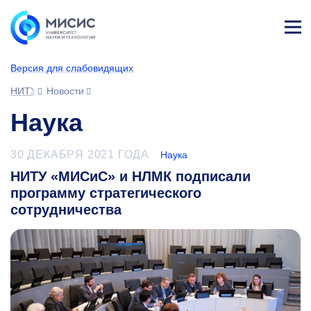
Лич
ны
Версия для слабовидящих
й
каб
НИТУ МИСИС
Новости
ине
т
Наука
30 ДЕКАБРЯ 2021 ГОДА
Наука
НИТУ «МИСиС» и НЛМК подписали
программу стратегического
сотрудничества