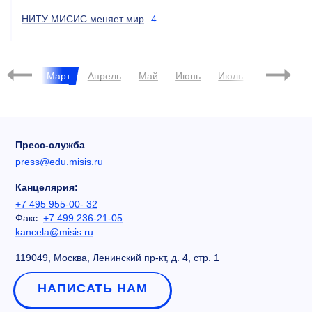
НИТУ МИСИС меняет мир
4
евраль
Март
Апрель
Май
Июнь
Июль
Август
Пресс-служба
press@edu.misis.ru
Канцелярия:
+7 495 955-00- 32
Факс:
+7 499 236-21-05
kancela@misis.ru
119049, Москва, Ленинский пр-кт, д. 4, стр. 1
НАПИСАТЬ НАМ