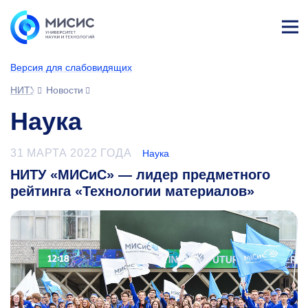
Лич
ны
Версия для слабовидящих
й
каб
НИТУ МИСИС
Новости
ине
т
Наука
31 МАРТА 2022 ГОДА
Наука
НИТУ «МИСиС» — лидер предметного
рейтинга «Технологии материалов»