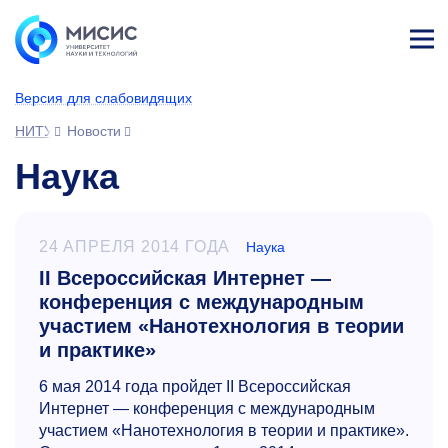
Лич
ны
Версия для слабовидящих
й
каб
НИТУ МИСИС
Новости
ине
т
Наука
24 АПРЕЛЯ 2014 ГОДА
Наука
II Всероссийская Интернет —
конференция с международным
участием «Нанотехнология в теории
и практике»
6 мая 2014 года пройдет II Всероссийская
Интернет — конференция с международным
участием «Нанотехнология в теории и практике».