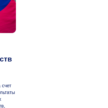
ств
 счет
льтаты
х
тв,