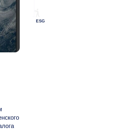
ESG
м
енского
алога