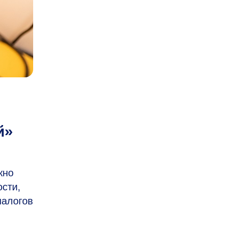
й»
жно
сти,
налогов