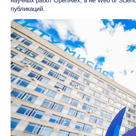
научных работ OpenAlex, а не Web of Scien
публикаций.