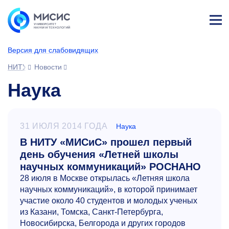
Лич
ны
Версия для слабовидящих
й
каб
НИТУ МИСИС
Новости
ине
т
Наука
31 ИЮЛЯ 2014 ГОДА
Наука
В НИТУ «МИСиС» прошел первый
день обучения «Летней школы
научных коммуникаций» РОСНАНО
28 июля в Москве открылась «Летняя школа
научных коммуникаций», в которой принимает
участие около 40 студентов и молодых ученых
из Казани, Томска, Санкт-Петербурга,
Новосибирска, Белгорода и других городов