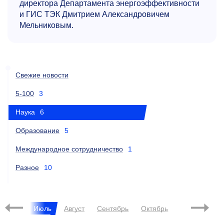
директора Департамента энергоэффективности
и ГИС ТЭК Дмитрием Александровичем
Мельниковым.
Свежие новости
5-100
3
Наука
6
Образование
5
Международное сотрудничество
1
Разное
10
Июнь
Июль
Август
Сентябрь
Октябрь
Ноябрь
Д