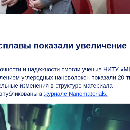
сплавы показали увеличение
очности и надежности смогли ученые НИТУ «
лением углеродных нановолокон показали
20-т
ельные изменения в структуре материала
 опубликованы в
журнале Nanomaterials.