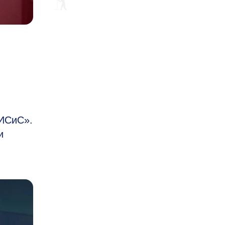
МИСиС».
и