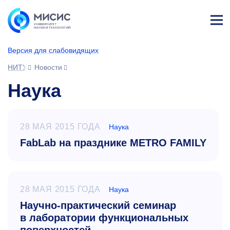
Лич
ны
Версия для слабовидящих
й
каб
НИТУ МИСИС
Новости
ине
т
Наука
28 МАЯ 2015 ГОДА
Наука
FabLab на празднике METRO FAMILY
28 МАЯ 2015 ГОДА
Наука
Научно-практический семинар
в лаборатории функциональных