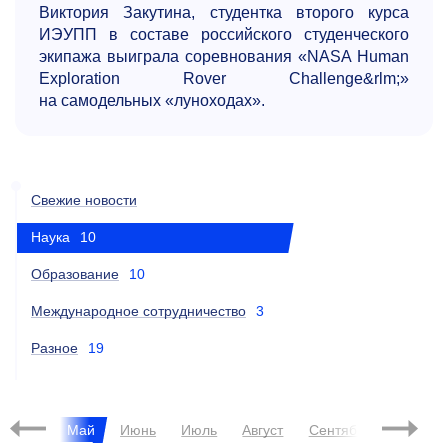
Виктория Закутина, студентка второго курса
ИЭУПП в составе российского студенческого
экипажа выиграла соревнования «NASA Human
Exploration Rover Challenge&rlm;»
на самодельных «луноходах».
Свежие новости
Наука
10
Образование
10
Международное сотрудничество
3
Разное
19
Апрель
Май
Июнь
Июль
Август
Сентябрь
Октябр