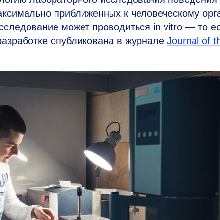
аксимально приближенных к человеческому орг
сследование может проводиться in vitro — то ес
разработке опубликована в журнале
J
ournal of t