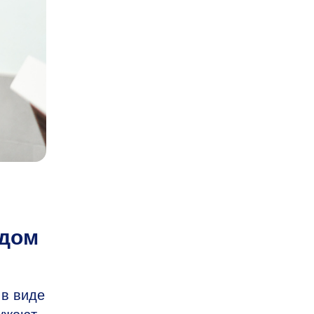
одом
в виде