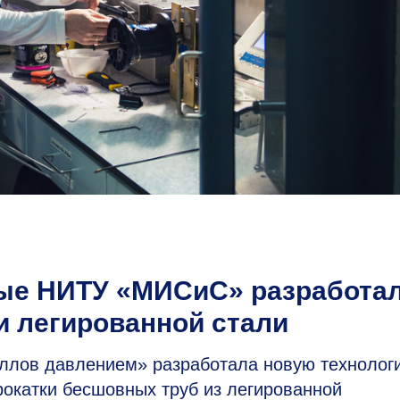
ные НИТУ «МИСиС» разработа
и легированной стали
ллов давлением» разработала новую технолог
рокатки бесшовных труб из легированной