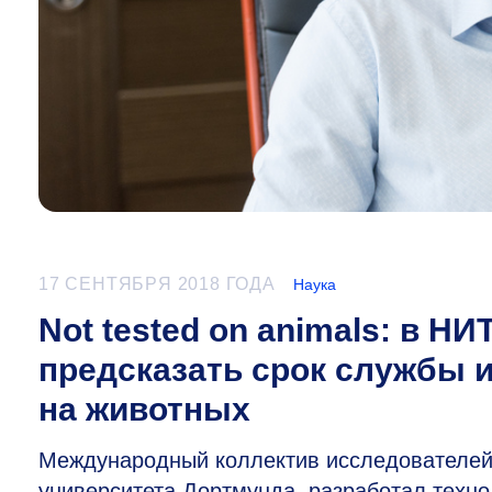
17 СЕНТЯБРЯ 2018 ГОДА
Наука
Not tested on animals: в Н
предсказать срок службы 
на животных
Международный коллектив исследователей
университета Дортмунда, разработал техн