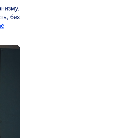
анизму.
ть, без
he