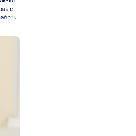
сужают
новые
работы