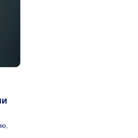
ли
ию,