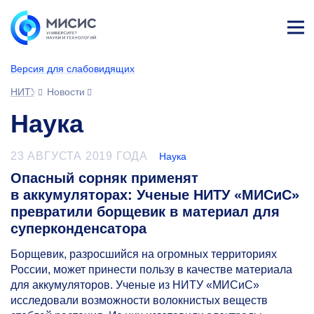
Лич
ны
Версия для слабовидящих
й
каб
НИТУ МИСИС
Новости
ине
т
Наука
23 АВГУСТА 2019 ГОДА
Наука
Опасный сорняк применят
в аккумуляторах: Ученые НИТУ «МИСиС»
превратили борщевик в материал для
суперконденсатора
Борщевик, разросшийся на огромных территориях
России, может принести пользу в качестве материала
для аккумуляторов. Ученые из НИТУ «МИСиС»
исследовали возможности волокнистых веществ